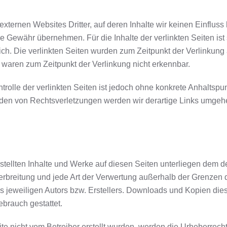
externen Websites Dritter, auf deren Inhalte wir keinen Einflus
e Gewähr übernehmen. Für die Inhalte der verlinkten Seiten ist s
lich. Die verlinkten Seiten wurden zum Zeitpunkt der Verlinkun
e waren zum Zeitpunkt der Verlinkung nicht erkennbar.
trolle der verlinkten Seiten ist jedoch ohne konkrete Anhaltspu
den von Rechtsverletzungen werden wir derartige Links umgeh
rstellten Inhalte und Werke auf diesen Seiten unterliegen dem 
 Verbreitung und jede Art der Verwertung außerhalb der Grenzen
s jeweiligen Autors bzw. Erstellers. Downloads und Kopien diese
ebrauch gestattet.
ite nicht vom Betreiber erstellt wurden, werden die Urheberrecht